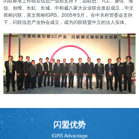
闪联标准工作组在信息产业部支持下，由联想、TCL、康佳、海
信、创维、长虹、长城、中和威八家大企业联合发起成立，中文
简称闪联，英文简称IGRS。2005年5月， 在中关村管委会支持
下，闪联信息产业协会成立，成为闪联联盟中立的法人实体。
闪盟优势
IGRS Advantage