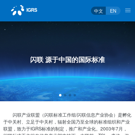
中文
EN
闪联 源于中国的国际标准
闪联产业联盟（闪联标准工作组/闪联信息产业协会）是孵化
于中关村、立足于中关村，辐射全国乃至全球的标准组织和产业
联盟，致力于IGRS标准的制定，推广和产业化。2003年7月，