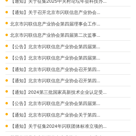
【通知】关于征集2025中关村论坛年会科技办...
【通知】关于召开北京市闪联信息产业协会...
北京市闪联信息产业协会第四届理事会工作...
北京市闪联信息产业协会第四届第二次监事...
【公告】北京市闪联信息产业协会第四届第...
【公告】北京市闪联信息产业协会第四届第...
【通知】北京市闪联信息产业协会召开第四...
【通知】北京市闪联信息产业协会召开第四...
【通知】2024第三批国家高新技术企业认定受...
【公告】北京市闪联信息产业协会第四届第...
【通知】北京市闪联信息产业协会关于第四...
【通知】关于征集2024年闪联团体标准立项的...