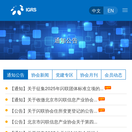
中文
EN
通知公告
通知公告
协会新闻
党建专区
协会月刊
会员动态
【通知】关于征集2025年闪联团体标准立项的...
【通知】关于收缴北京市闪联信息产业协会...
【公告】关于闪联协会住所变更登记的公告...
【公告】北京市闪联信息产业协会关于第四...