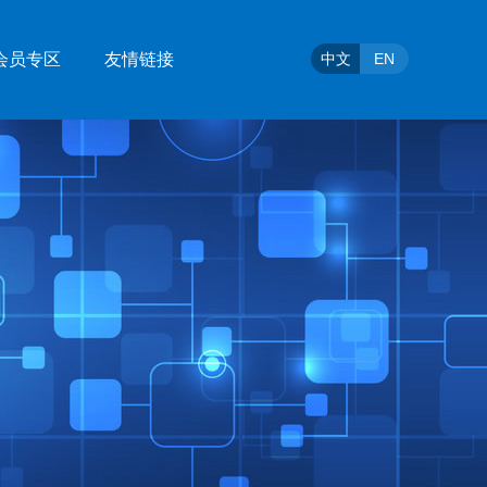
会员专区
友情链接
中文
EN