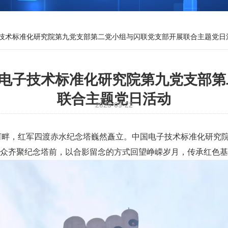
子技术标准化研究院第九党支部第二党小组与闪联党支部开展联合主题党日
国电子技术标准化研究院第九党支部
联合主题党日活动
2025-09-22
台镇赤水河畔，红军四渡赤水纪念塔巍然矗立。中国电子技术标准化
众齐聚纪念塔前，以合影留念的方式回望峥嵘岁月，传承红色基