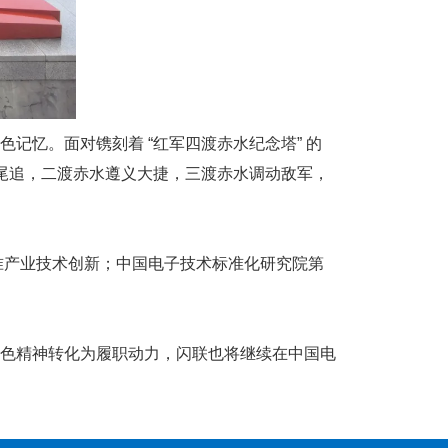
忆。面对镌刻着 “红军四渡赤水纪念塔” 的
尾追，二渡赤水遵义大捷，三渡赤水调动敌军，
标准产业技术创新；中国电子技术标准化研究院第
色精神转化为履职动力，闪联也将继续在中国电