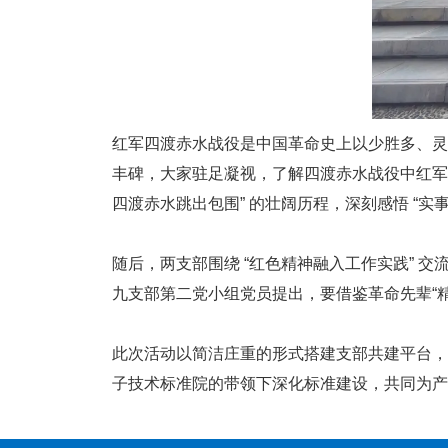
红军四渡赤水战役是中国革命史上以少胜多、灵
丰碑，大家驻足凝视，了解四渡赤水战役中红军
四渡赤水跳出包围” 的壮阔历程，深刻感悟 “实
随后，两支部围绕 “红色精神融入工作实践” 
九支部第二党小组党员提出，要借鉴革命先辈“精
此次活动以简洁庄重的形式搭建支部共建平台，
子技术标准院的带领下深化标准建设，共同为产